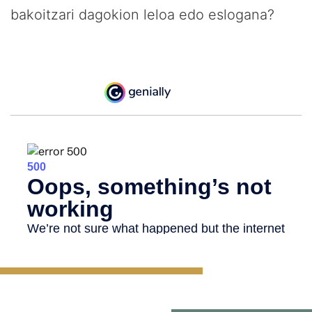
bakoitzari dagokion leloa edo eslogana?