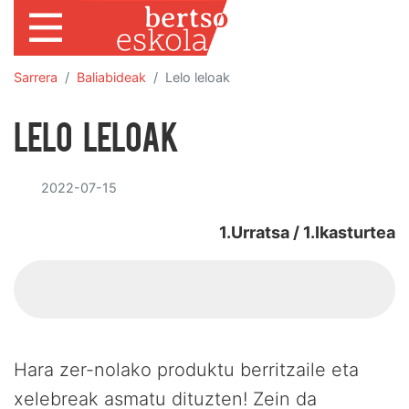
Sarrera
Baliabideak
Lelo leloak
Lelo leloak
2022-07-15
1.Urratsa / 1.Ikasturtea
Hara zer-nolako produktu berritzaile eta
xelebreak asmatu dituzten! Zein da