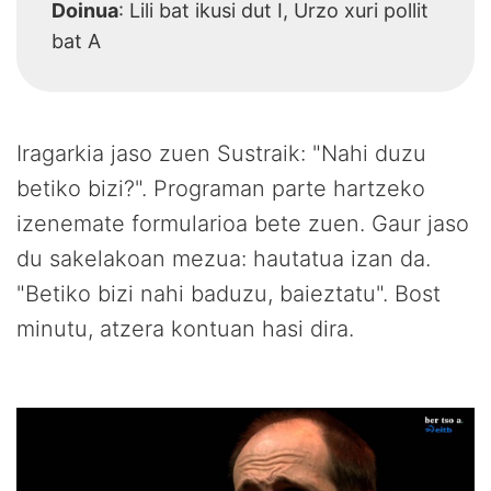
Doinua
: Lili bat ikusi dut I, Urzo xuri pollit
bat A
Iragarkia jaso zuen Sustraik: "Nahi duzu
betiko bizi?". Programan parte hartzeko
izenemate formularioa bete zuen. Gaur jaso
du sakelakoan mezua: hautatua izan da.
"Betiko bizi nahi baduzu, baieztatu". Bost
minutu, atzera kontuan hasi dira.