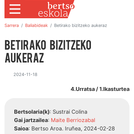
Sarrera
Baliabideak
Betirako bizitzeko aukeraz
Betirako bizitzeko
aukeraz
2024-11-18
4.Urratsa / 1.Ikasturtea
Bertsolaria(k)
: Sustrai Colina
Gai jartzailea
:
Maite Berriozabal
Saioa
: Bertso Aroa. Iruñea, 2024-02-28